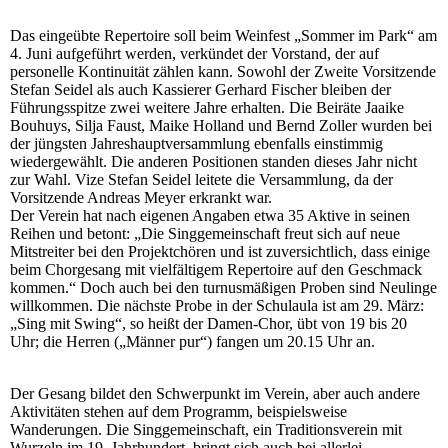
Das eingeübte Repertoire soll beim Weinfest „Sommer im Park“ am
4. Juni aufgeführt werden, verkündet der Vorstand, der auf
personelle Kontinuität zählen kann. Sowohl der Zweite Vorsitzende
Stefan Seidel als auch Kassierer Gerhard Fischer bleiben der
Führungsspitze zwei weitere Jahre erhalten. Die Beiräte Jaaike
Bouhuys, Silja Faust, Maike Holland und Bernd Zoller wurden bei
der jüngsten Jahreshauptversammlung ebenfalls einstimmig
wiedergewählt. Die anderen Positionen standen dieses Jahr nicht
zur Wahl. Vize Stefan Seidel leitete die Versammlung, da der
Vorsitzende Andreas Meyer erkrankt war.
Der Verein hat nach eigenen Angaben etwa 35 Aktive in seinen
Reihen und betont: „Die Singgemeinschaft freut sich auf neue
Mitstreiter bei den Projektchören und ist zuversichtlich, dass einige
beim Chorgesang mit vielfältigem Repertoire auf den Geschmack
kommen.“ Doch auch bei den turnusmäßigen Proben sind Neulinge
willkommen. Die nächste Probe in der Schulaula ist am 29. März:
„Sing mit Swing“, so heißt der Damen-Chor, übt von 19 bis 20
Uhr; die Herren („Männer pur“) fangen um 20.15 Uhr an.
Der Gesang bildet den Schwerpunkt im Verein, aber auch andere
Aktivitäten stehen auf dem Programm, beispielsweise
Wanderungen. Die Singgemeinschaft, ein Traditionsverein mit
Wurzeln im 19. Jahrhundert, bringt sich auch bei allerlei