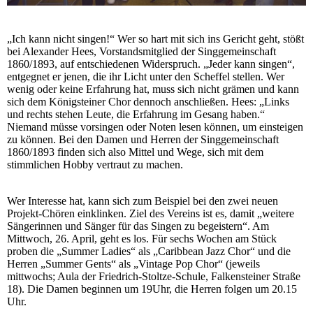
„Ich kann nicht singen!“ Wer so hart mit sich ins Gericht geht, stößt
bei Alexander Hees, Vorstandsmitglied der Singgemeinschaft
1860/1893, auf entschiedenen Widerspruch. „Jeder kann singen“,
entgegnet er jenen, die ihr Licht unter den Scheffel stellen. Wer
wenig oder keine Erfahrung hat, muss sich nicht grämen und kann
sich dem Königsteiner Chor dennoch anschließen. Hees: „Links
und rechts stehen Leute, die Erfahrung im Gesang haben.“
Niemand müsse vorsingen oder Noten lesen können, um einsteigen
zu können. Bei den Damen und Herren der Singgemeinschaft
1860/1893 finden sich also Mittel und Wege, sich mit dem
stimmlichen Hobby vertraut zu machen.
Wer Interesse hat, kann sich zum Beispiel bei den zwei neuen
Projekt-Chören einklinken. Ziel des Vereins ist es, damit „weitere
Sängerinnen und Sänger für das Singen zu begeistern“. Am
Mittwoch, 26. April, geht es los. Für sechs Wochen am Stück
proben die „Summer Ladies“ als „Caribbean Jazz Chor“ und die
Herren „Summer Gents“ als „Vintage Pop Chor“ (jeweils
mittwochs; Aula der Friedrich-Stoltze-Schule, Falkensteiner Straße
18). Die Damen beginnen um 19Uhr, die Herren folgen um 20.15
Uhr.